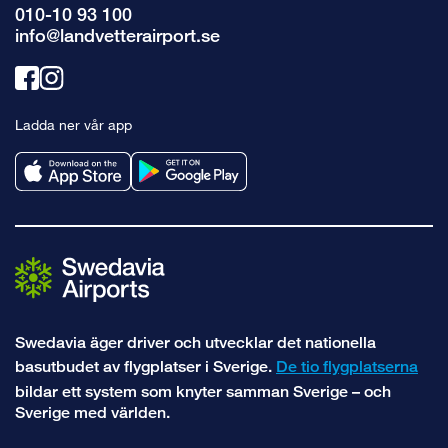
010-10 93 100
info@landvetterairport.se
Länk
Länk
till
till
Ladda ner vår app
facebook
instagram
Swedavia äger driver och utvecklar det nationella
basutbudet av flygplatser i Sverige.
De tio flygplatserna
bildar ett system som knyter samman Sverige – och
Sverige med världen.