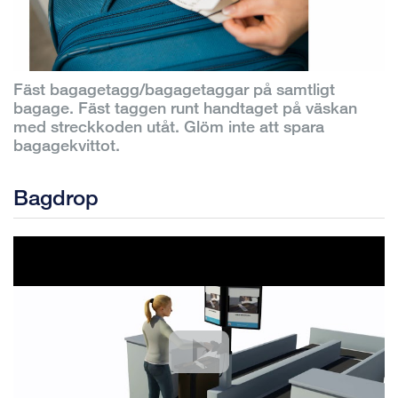
Fäst bagagetagg/bagagetaggar på samtligt
bagage. Fäst taggen runt handtaget på väskan
med streckkoden utåt. Glöm inte att spara
bagagekvittot.
Bagdrop