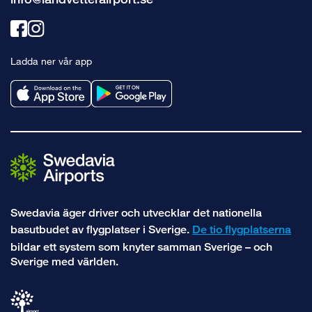
Länk
Länk
till
till
Ladda ner vår app
facebook
instagram
Swedavia äger driver och utvecklar det nationella
basutbudet av flygplatser i Sverige.
De tio flygplatserna
bildar ett system som knyter samman Sverige – och
Sverige med världen.