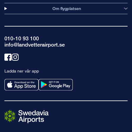
Om flygplatsen
010-10 93 100
info@landvetterairport.se
Länk
Länk
till
till
Ladda ner vår app
facebook
instagram