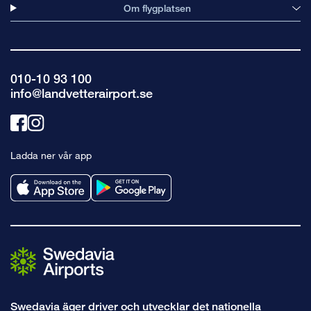
Om flygplatsen
010-10 93 100
info@landvetterairport.se
Länk
Länk
till
till
Ladda ner vår app
facebook
instagram
Swedavia äger driver och utvecklar det nationella