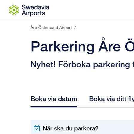
Gå till innehåll
Åre Östersund Airport
/
Parkering Åre Ö
Nyhet! Förboka parkering f
Boka via datum
Boka via ditt fl