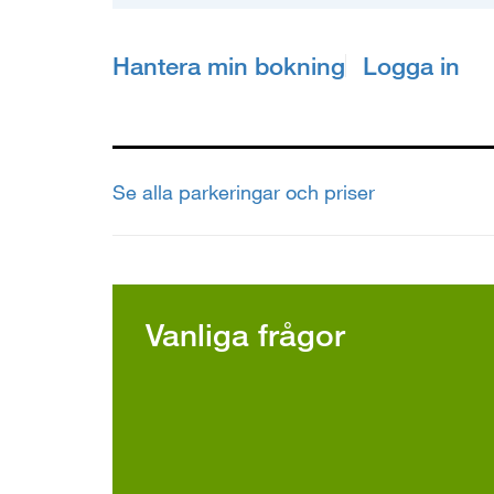
Hantera min bokning
Logga in
Se alla parkeringar och priser
Vanliga frågor