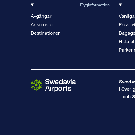
Flyginformation
Avgångar
Vanliga
Ankomster
Pass, v
Destinationer
Bagag
Hitta ti
Parkeri
Swedavi
i Sveri
– och S