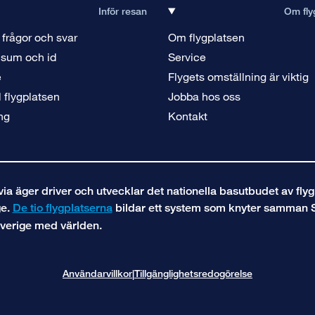
Inför resan
Om fly
 frågor och svar
Om flygplatsen
isum och id
Service
e
Flygets omställning är viktig
ll flygplatsen
Jobba hos oss
ng
Kontakt
a äger driver och utvecklar det nationella basutbudet av flyg
ge.
De tio flygplatserna
bildar ett system som knyter samman 
verige med världen.
Användarvillkor
Tillgänglighetsredogörelse
|