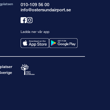
gplatsen
010-109 56 00
info@ostersundairport.se
Länk
Länk
till
till
Ladda ner vår app
facebook
instagram
platser
Sverige