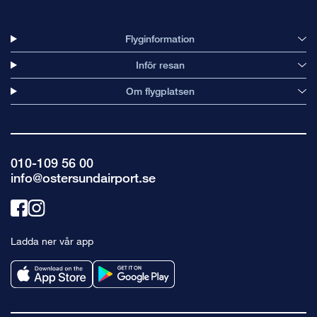
Flyginformation
Inför resan
Om flygplatsen
010-109 56 00
info@ostersundairport.se
Länk
Länk
till
till
Ladda ner vår app
facebook
instagram