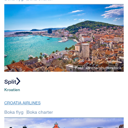
Foto: xbrchx/shutterstock
Split
Kroatien
CROATIA AIRLINES
Boka flyg
Boka charter