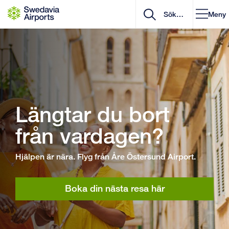
Gå till innehåll
Meny
Längtar du bort
från vardagen?
Hjälpen är nära. Flyg från Åre Östersund Airport.
Boka din nästa resa här