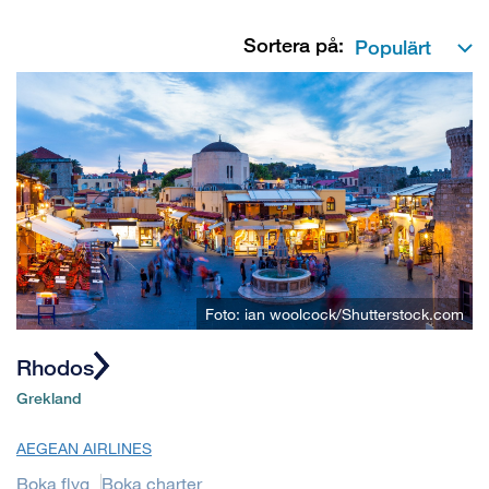
Sortera på:
Foto: ian woolcock/Shutterstock.com
Rhodos
Grekland
AEGEAN AIRLINES
Boka flyg
Boka charter