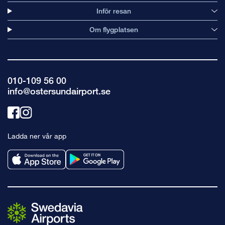
Inför resan
Om flygplatsen
010-109 56 00
info@ostersundairport.se
Länk
Länk
till
till
Ladda ner vår app
facebook
instagram