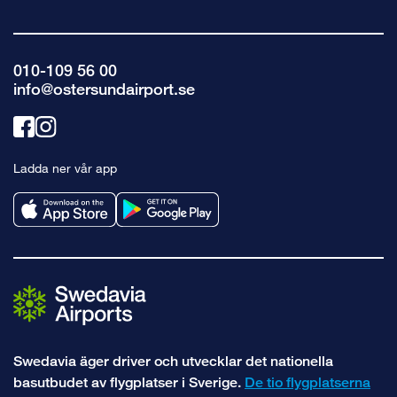
010-109 56 00
info@ostersundairport.se
Länk
Länk
till
till
Ladda ner vår app
facebook
instagram
Swedavia äger driver och utvecklar det nationella
basutbudet av flygplatser i Sverige.
De tio flygplatserna