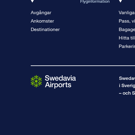
Flyginformation
Avgångar
Vanliga
Ankomster
Pass, v
Destinationer
Bagag
Hitta ti
Parkeri
Swedavi
i Sveri
– och S