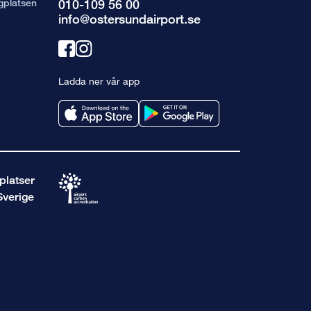
gplatsen
010-109 56 00
info@ostersundairport.se
Länk
Länk
till
till
Ladda ner vår app
facebook
instagram
platser
Sverige