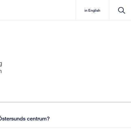
in English
g
n
ll Östersunds centrum?