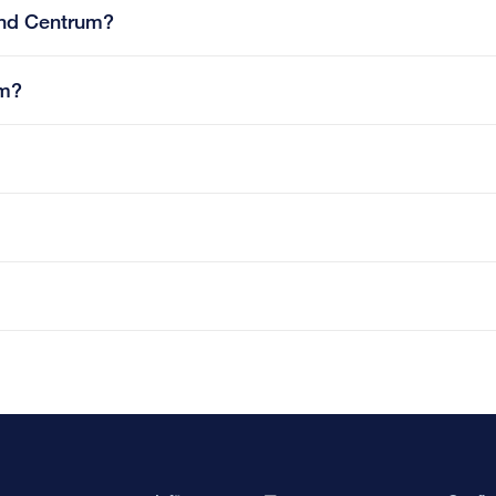
sund Centrum?
um?