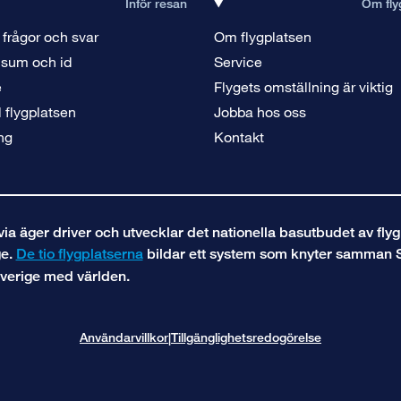
Inför resan
Om fly
 frågor och svar
Om flygplatsen
isum och id
Service
e
Flygets omställning är viktig
ll flygplatsen
Jobba hos oss
ng
Kontakt
a äger driver och utvecklar det nationella basutbudet av flyg
ge.
De tio flygplatserna
bildar ett system som knyter samman 
verige med världen.
Användarvillkor
Tillgänglighetsredogörelse
|