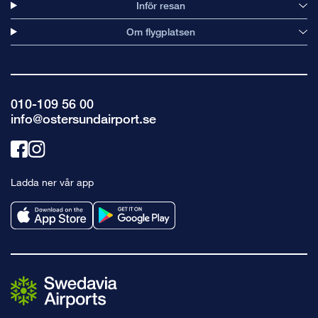
Inför resan
Om flygplatsen
010-109 56 00
info@ostersundairport.se
Länk
Länk
till
till
Ladda ner vår app
facebook
instagram