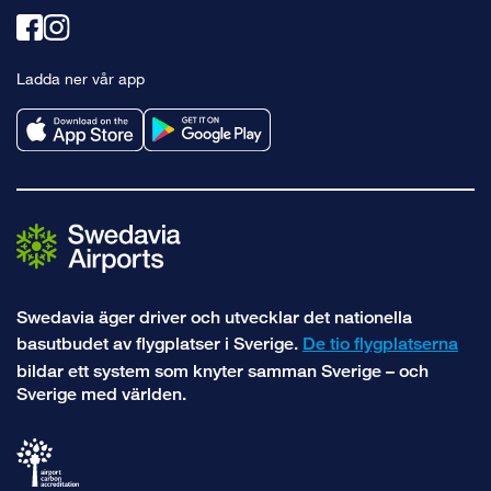
Länk
Länk
till
till
Ladda ner vår app
facebook
instagram
Swedavia äger driver och utvecklar det nationella
basutbudet av flygplatser i Sverige.
De tio flygplatserna
bildar ett system som knyter samman Sverige – och
Sverige med världen.