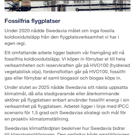
Fossilfria flygplatser
Under 2020 nådde Swedavia målet om inga fossila
koldioxidutsläpp från den flygplatsverksamhet vi har i
egen regi.
Ett omfattande arbete ligger bakom vår framgång att nå
fossilfria koldioxidutsläpp. Vi köper in förnybar el till hela
verksamheten och reservkraften går på HVO100 (hydrerad
vegetabilisk olja), fordonsflottan går på HVO100, fossilfri
gas eller förnybar el samt biogasol och biogas köps in.
Under slutet av 2025 nådde Swedavia sitt nästa uppsatta
klimatmål, då alla stadigvarande eller återkommande
aktörer på flygplatsen enbart använder fossilfri energi i sin
verksamhet på flygplatsen. Arbetet ligger i linje med IPCC
scenario för 1,5 grad och Swedavias strategi och mål för
en proaktiv klimatomställning.
Swedavias klimatfärdplan beskriver hur Swedavia bidrar
till klimatomställningen. Den omfattar både omställningen