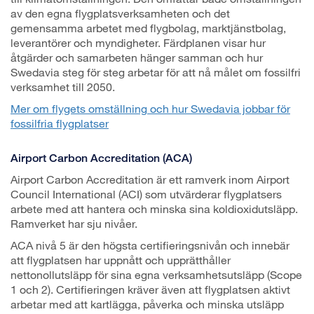
av den egna flygplatsverksamheten och det
gemensamma arbetet med flygbolag, marktjänstbolag,
leverantörer och myndigheter. Färdplanen visar hur
åtgärder och samarbeten hänger samman och hur
Swedavia steg för steg arbetar för att nå målet om fossilfri
verksamhet till 2050.
Mer om
flygets omställning
och
hur Swedavia jobbar för
fossilfria flygplatser
Airport Carbon Accreditation (ACA)
Airport Carbon Accreditation är ett ramverk inom Airport
Council International (ACI) som utvärderar flygplatsers
arbete med att hantera och minska sina koldioxidutsläpp.
Ramverket har sju nivåer.
ACA nivå 5 är den högsta certifieringsnivån och innebär
att flygplatsen har uppnått och upprätthåller
nettonollutsläpp för sina egna verksamhetsutsläpp (Scope
1 och 2). Certifieringen kräver även att flygplatsen aktivt
arbetar med att kartlägga, påverka och minska utsläpp