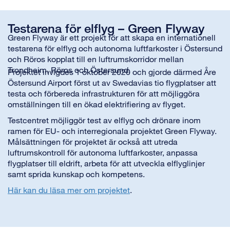
Testarena för elflyg – Green Flyway
Green Flyway är ett projekt för att skapa en internationell
testarena för elflyg och autonoma luftfarkoster i Östersund
och Röros kopplat till en luftrumskorridor mellan
Trondheim, Röros och Östersund.
Projektet invigdes 1 oktober 2020 och gjorde därmed Åre
Östersund Airport först ut av Swedavias tio flygplatser att
testa och förbereda infrastrukturen för att möjliggöra
omställningen till en ökad elektrifiering av flyget.
Testcentret möjliggör test av elflyg och drönare inom
ramen för EU- och interregionala projektet Green Flyway.
Målsättningen för projektet är också att utreda
luftrumskontroll för autonoma luftfarkoster, anpassa
flygplatser till eldrift, arbeta för att utveckla elflyglinjer
samt sprida kunskap och kompetens.
Här kan du läsa mer om projektet
.