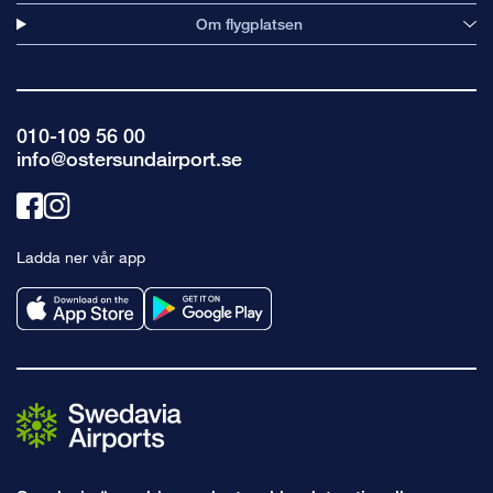
Om flygplatsen
010-109 56 00
info@ostersundairport.se
Länk
Länk
till
till
Ladda ner vår app
facebook
instagram