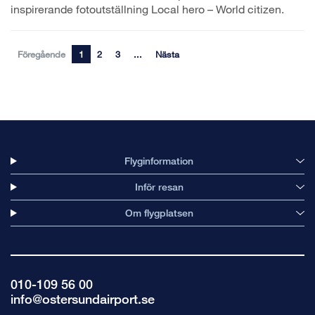
inspirerande fotoutställning Local hero – World citizen.
Föregående
1
2
3
...
Nästa
Flyginformation
Inför resan
Om flygplatsen
010-109 56 00
info@ostersundairport.se