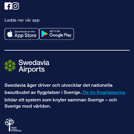
Länk
Länk
till
till
Ladda ner vår app
facebook
instagram
Swedavia äger driver och utvecklar det nationella
basutbudet av flygplatser i Sverige.
De tio flygplatserna
bildar ett system som knyter samman Sverige – och
Sverige med världen.