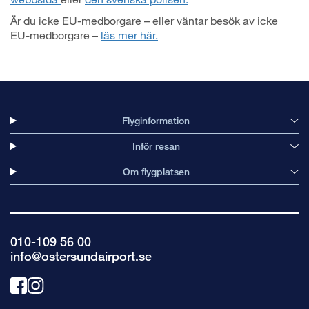
Är du icke EU-medborgare – eller väntar besök av icke
EU-medborgare –
läs mer här.
Flyginformation
Inför resan
Om flygplatsen
010-109 56 00
info@ostersundairport.se
Länk
Länk
till
till