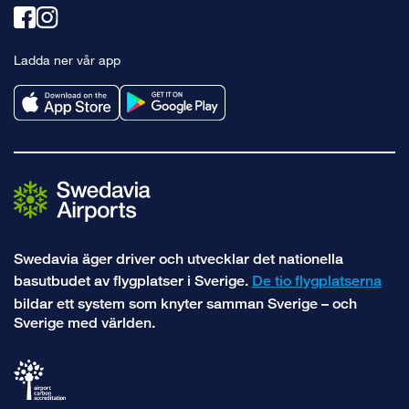
Länk
Länk
till
till
Ladda ner vår app
facebook
instagram
Swedavia äger driver och utvecklar det nationella
basutbudet av flygplatser i Sverige.
De tio flygplatserna
bildar ett system som knyter samman Sverige – och
Sverige med världen.