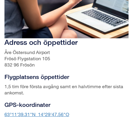
Adress och öppettider
Åre Östersund Airport
Frösö Flygstation 105
832 96 Frösön
Flygplatsens öppettider
1,5 tim före första avgång samt en halvtimme efter sista
ankomst.
GPS-koordinater
63°11'39.31"N 14°29'47.56"O