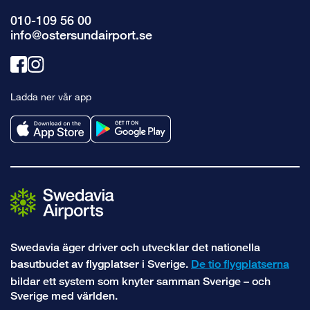
010-109 56 00
info@ostersundairport.se
Länk
Länk
till
till
Ladda ner vår app
facebook
instagram
Swedavia äger driver och utvecklar det nationella
basutbudet av flygplatser i Sverige.
De tio flygplatserna
bildar ett system som knyter samman Sverige – och
Sverige med världen.