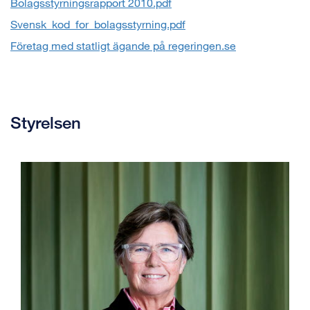
Bolagsstyrningsrapport 2010.pdf
Svensk_kod_for_bolagsstyrning.pdf
Företag med statligt ägande på regeringen.se
Styrelsen