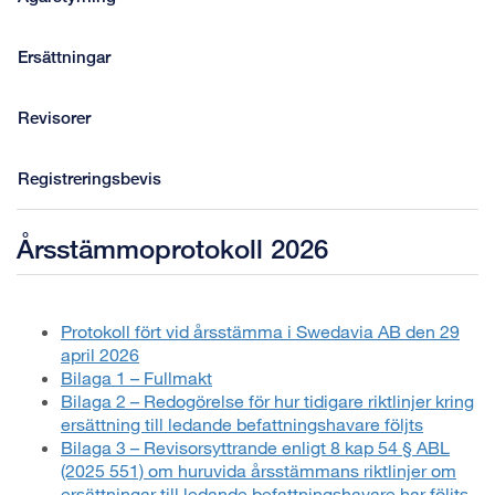
Ersättningar
Revisorer
Registreringsbevis
Årsstämmoprotokoll 2026
Protokoll fört vid årsstämma i Swedavia AB den 29
april 2026
Bilaga 1 – Fullmakt
Bilaga 2 – Redogörelse för hur tidigare riktlinjer kring
ersättning till ledande befattningshavare följts
Bilaga 3 – Revisorsyttrande enligt 8 kap 54 § ABL
(2025 551) om huruvida årsstämmans riktlinjer om
ersättningar till ledande befattningshavare har följts