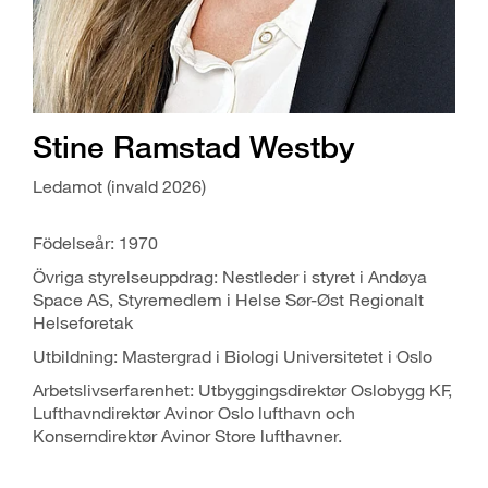
Stine Ramstad Westby
Ledamot (invald 2026)
Födelseår: 1970
Övriga styrelseuppdrag: Nestleder i styret i Andøya
Space AS, Styremedlem i Helse Sør-Øst Regionalt
Helseforetak
Utbildning: Mastergrad i Biologi Universitetet i Oslo
Arbetslivserfarenhet: Utbyggingsdirektør Oslobygg KF,
Lufthavndirektør Avinor Oslo lufthavn och
Konserndirektør Avinor Store lufthavner.