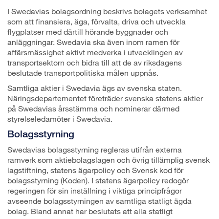
I Swedavias bolagsordning beskrivs bolagets verksamhet
som att finansiera, äga, förvalta, driva och utveckla
flygplatser med därtill hörande byggnader och
anläggningar. Swedavia ska även inom ramen för
affärsmässighet aktivt medverka i utvecklingen av
transportsektorn och bidra till att de av riksdagens
beslutade transportpolitiska målen uppnås.
Samtliga aktier i Swedavia ägs av svenska staten.
Näringsdepartementet företräder svenska statens aktier
på Swedavias årsstämma och nominerar därmed
styrelseledamöter i Swedavia.
Bolagsstyrning
Swedavias bolagsstyrning regleras utifrån externa
ramverk som aktiebolagslagen och övrig tillämplig svensk
lagstiftning, statens ägarpolicy och Svensk kod för
bolagsstyrning (Koden). I statens ägarpolicy redogör
regeringen för sin inställning i viktiga principfrågor
avseende bolagsstyrningen av samtliga statligt ägda
bolag. Bland annat har beslutats att alla statligt