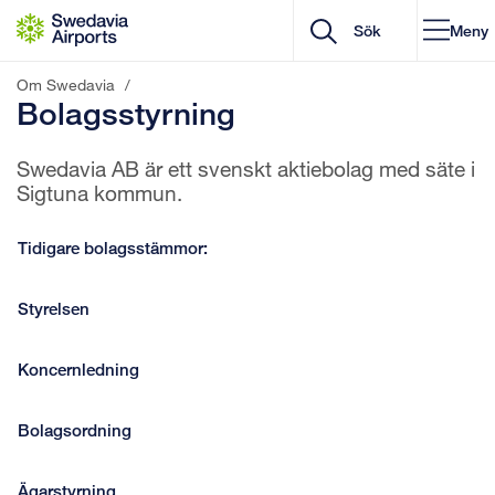
Gå till innehåll
Meny
Om Swedavia
/
Bolagsstyrning
Swedavia AB är ett svenskt aktiebolag med säte i
Sigtuna kommun.
Tidigare bolagsstämmor:
Styrelsen
Koncernledning
Bolagsordning
Ägarstyrning