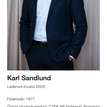
Karl Sandlund
Ledamot (invald 2025)
Födelseår: 1977
Övriga styrelseuppdrag: CTEK AB (ledamot). Byggmax