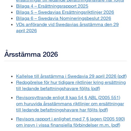
Bilaga 4 – Ersättningsrapport 2025
Bilaga 5 – Swedavias Ersättningsriktlinjer 2026
Bilaga 6 – Swedavia Nomineringsbeslut 2026
VDs anförande vid Swedavias årsstämma den 29
april 2026
Årsstämma 2026
Kallelse till årsstämma i Swedavia 29 april 2026 (pdf)
Redogörelse för hur tidigare riktlinjer kring ersättning
till ledande befattningshavare följts (pdf)
Revisorsyttrande enligt 8 kap 54 § ABL (2005 551)
om huruvida årsstämmans riktlinjer om ersättningar
till ledande befattningshavare har följts (pdf)
Revisors rapport i enlighet med 7 § lagen (2005 590)
om insyn i vissa finansiella förbindelser m.m. (pdf)