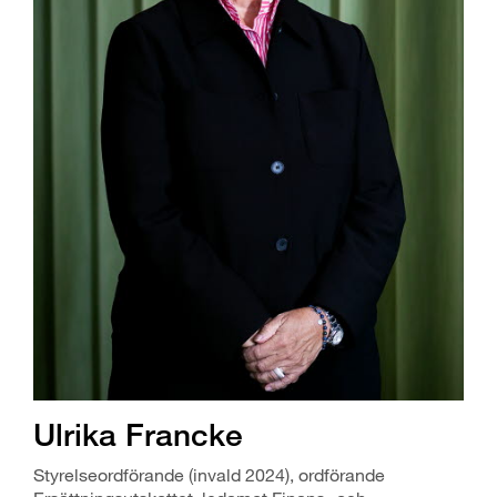
Ulrika Francke
Styrelseordförande (invald 2024), ordförande