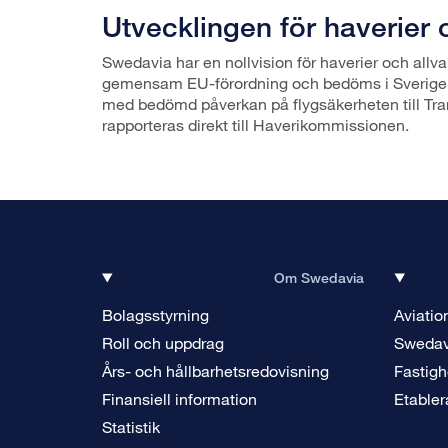
Utvecklingen för haverier o
Swedavia har en nollvision för haverier och allvar
gemensam EU-förordning och bedöms i Sverige a
med bedömd påverkan på flygsäkerheten till Trans
rapporteras direkt till Haverikommissionen.
Om Swedavia
Bolagsstyrning
Aviatio
Roll och uppdrag
Swedav
Års- och hållbarhetsredovisning
Fastigh
Finansiell information
Etabler
Statistik