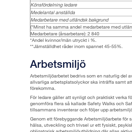
Könsfördelning ledare
Medelantal anställda
Medarbetare med utländsk bakgrund
(*Minst ha samma andel medarbetare med utlä
Medarbetare (årsarbetare): 2 840
*Andel kvinnor/män utryckt i %.
**Jämställdhet råder inom spannet 45-55%.
Arbetsmiljö
Arbetsmiljöarbetet bedrivs som en naturlig del 
allvarliga arbetsplatsolyckor ska inträffa samt a
förekomma.
För ledare gäller att synligt och praktiskt verka f
genomföra flera så kallade Safety Walks och Saf
tillsammans inventerar och följer upp arbetsmilj
Genom ett förebyggande Arbetsmiljöarbete för s
hälsa, utveckling och trivsel ur ett fysiskt, psyk
obligatorisk arbetsmiljöutbildning där allas akti