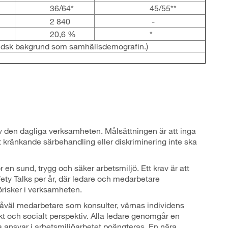
36/64*
45/55**
2 840
-
20,6 %
*
ndsk bakgrund som samhällsdemografin.)
av den dagliga verksamheten. Målsättningen är att inga
tt kränkande särbehandling eller diskriminering inte ska
ör en sund, trygg och säker arbetsmiljö. Ett krav är att
ety Talks per år, där ledare och medarbetare
örisker i verksamheten.
åväl medarbetare som konsulter, värnas individens
iskt och socialt perspektiv. Alla ledare genomgår en
va ansvar i arbetsmiljöarbetet poängteras. En nära