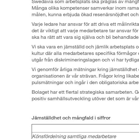
Swedavia som arbetsplats ska präglas av mångfald
Många olika kompetenser samverkar inom ramarna
målen, kunna erbjuda ökad resenärsnöjdhet och 
Varje ledare har ansvar för att driva ett målinr
det är viktigt att varje medarbetare tar ansvar för
ska ha rätt att vara sig själva och bli behandlad
Vi ska vara en jämställd och jämlik arbetsplats 
kultur där alla medarbetares specifika förmågor o
utgår från diskrimineringslagen och vi har tydlig
Vi genomför årliga mätningar kring jämställdhet
organisationen är vår strävan. Frågor kring lik
pulsmätningar och ingår i den obligatoriska arbe
Bolaget har ett flertal strategiska samarbeten. G
positiv samhällsutveckling utöver det som är vå
Jämställdhet och mångfald i siffror
Könsfördelning samtliga medarbetare