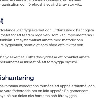
anisation och företagshälsovård är av stor vikt.
t
dvetande, där flygsäkerhet och luftfartsskydd har högsta
 i arbetet för att ta fram regelverk som kan implementeras i
etsnivån. Ett systematiskt arbete med metodik och
ra flygplatser, samtidigt som både effektivitet och
h flygsäkerhet. Luftfartsskyddet är ett proaktivt arbete
hetsarbetet är inriktat på att förebygga olyckor.
ishantering
tt säkerställa koncernens förmåga att uppnå affärsmål och
 ska vara förberedda om en kris uppstår. En gemensam
 syn på hur risker ska hanteras och förebyggas.