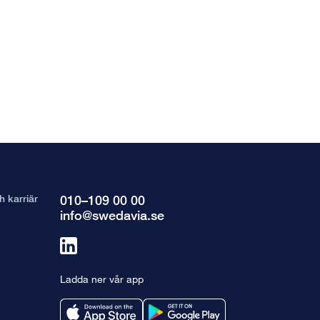
 karriär
010–109 00 00
info@swedavia.se
Länk
till
Ladda ner vår app
linkedin