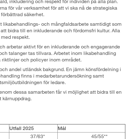
, inkludering och respekt för individen på alla plan.
 för vår verksamhet för att vi ska nå de strategiska
förbättrad säkerhet.
iktat likabehandlings- och mångfaldsarbete samtidigt som
 att bidra till en inkluderande och fördomsfri kultur. Alla
e med respekt.
och arbetar aktivt för en inkluderande och engagerande
ch talanger tas tillvara. Arbetet inom likabehandling
a riktlinjer och policyer inom området.
 och andel utländsk bakgrund. En jämn könsfördelning i
abehandling finns i medarbetarundersökning samt
tsmiljöutbildningen för ledare.
enom dessa samarbeten får vi möjlighet att bidra till en
rt kärnuppdrag.
Utfall 2025
Mål
37/63*
45/55**