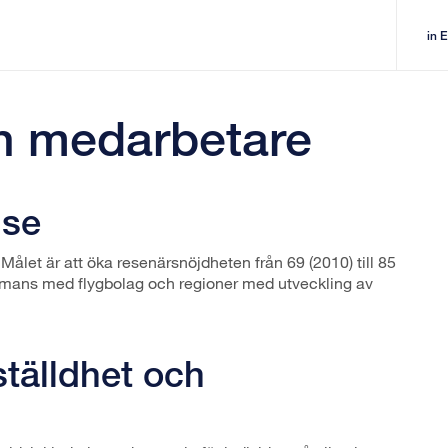
in 
h medarbetare
lse
 Målet är att öka resenärsnöjdheten från 69 (2010) till 85
sammans med flygbolag och regioner med utveckling av
tälldhet och