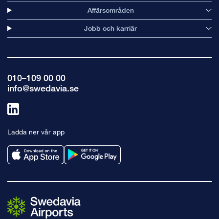
Affärsområden
Jobb och karriär
010–109 00 00
info@swedavia.se
Länk
till
Ladda ner vår app
linkedin