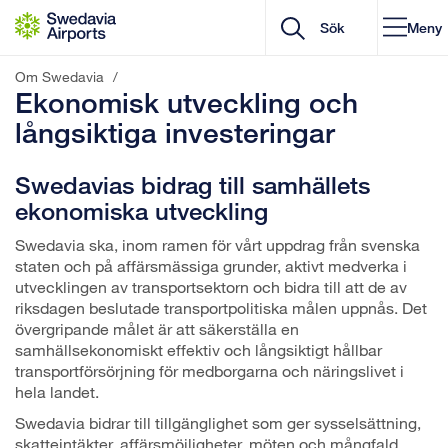
Gå till innehåll
Meny
Om Swedavia
/
Ekonomisk utveckling och
långsiktiga investeringar
Swedavias bidrag till samhällets
ekonomiska utveckling
Swedavia ska, inom ramen för vårt uppdrag från svenska
staten och på affärsmässiga grunder, aktivt medverka i
utvecklingen av transportsektorn och bidra till att de av
riksdagen beslutade transportpolitiska målen uppnås. Det
övergripande målet är att säkerställa en
samhällsekonomiskt effektiv och långsiktigt hållbar
transportförsörjning för medborgarna och näringslivet i
hela landet.
Swedavia bidrar till tillgänglighet som ger sysselsättning,
skatteintäkter, affärsmöjligheter, möten och mångfald