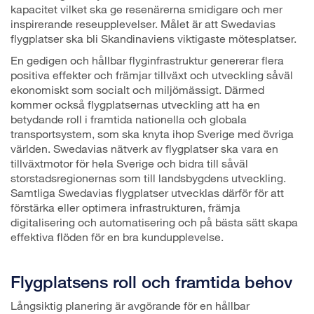
kapacitet vilket ska ge resenärerna smidigare och mer
inspirerande reseupplevelser. Målet är att Swedavias
flygplatser ska bli Skandinaviens viktigaste mötesplatser.
En gedigen och hållbar flyginfrastruktur genererar flera
positiva effekter och främjar tillväxt och utveckling såväl
ekonomiskt som socialt och miljömässigt. Därmed
kommer också flygplatsernas utveckling att ha en
betydande roll i framtida nationella och globala
transportsystem, som ska knyta ihop Sverige med övriga
världen. Swedavias nätverk av flygplatser ska vara en
tillväxtmotor för hela Sverige och bidra till såväl
storstadsregionernas som till landsbygdens utveckling.
Samtliga Swedavias flygplatser utvecklas därför för att
förstärka eller optimera infrastrukturen, främja
digitalisering och automatisering och på bästa sätt skapa
effektiva flöden för en bra kundupplevelse.
Flygplatsens roll och framtida behov
Långsiktig planering är avgörande för en hållbar