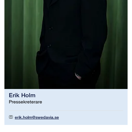
Erik Holm
Pressekreterare
erik.holm@swedavia.se