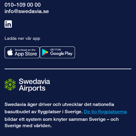
010–109 00 00
info@swedavia.se
Länk
till
Ladda ner vår app
linkedin
Swedavia äger driver och utvecklar det nationella
basutbudet av flygplatser i Sverige.
De tio flygplatserna
bildar ett system som knyter samman Sverige – och
Sverige med världen.