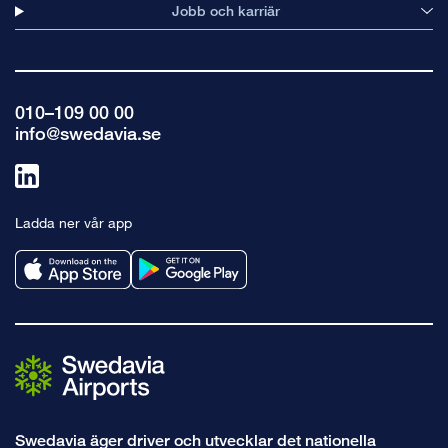
Jobb och karriär
010–109 00 00
info@swedavia.se
Länk
till
Ladda ner vår app
linkedin
Swedavia äger driver och utvecklar det nationella