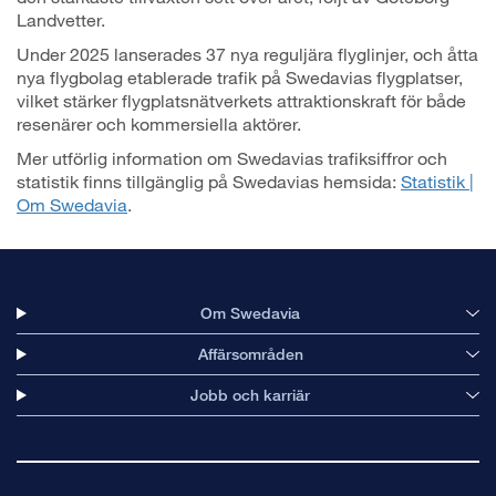
Landvetter.
Under 2025 lanserades 37 nya reguljära flyglinjer, och åtta
nya flygbolag etablerade trafik på Swedavias flygplatser,
vilket stärker flygplatsnätverkets attraktionskraft för både
resenärer och kommersiella aktörer.
Mer utförlig information om Swedavias trafiksiffror och
statistik finns tillgänglig på Swedavias hemsida:
Statistik |
Om Swedavia
.
Om Swedavia
Affärsområden
Jobb och karriär