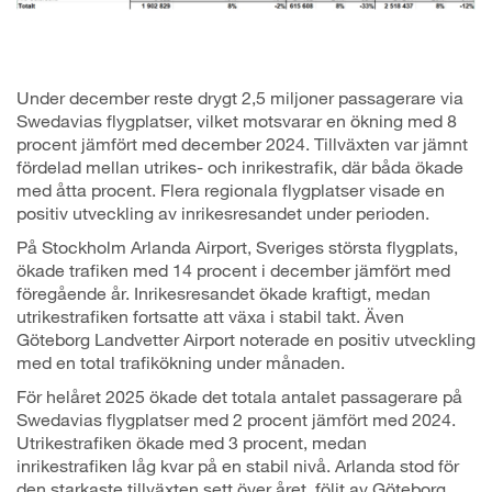
Under december reste drygt 2,5 miljoner passagerare via
Swedavias flygplatser, vilket motsvarar en ökning med 8
procent jämfört med december 2024. Tillväxten var jämnt
fördelad mellan utrikes- och inrikestrafik, där båda ökade
med åtta procent. Flera regionala flygplatser visade en
positiv utveckling av inrikesresandet under perioden.
På Stockholm Arlanda Airport, Sveriges största flygplats,
ökade trafiken med 14 procent i december jämfört med
föregående år. Inrikesresandet ökade kraftigt, medan
utrikestrafiken fortsatte att växa i stabil takt. Även
Göteborg Landvetter Airport noterade en positiv utveckling
med en total trafikökning under månaden.
För helåret 2025 ökade det totala antalet passagerare på
Swedavias flygplatser med 2 procent jämfört med 2024.
Utrikestrafiken ökade med 3 procent, medan
inrikestrafiken låg kvar på en stabil nivå. Arlanda stod för
den starkaste tillväxten sett över året, följt av Göteborg