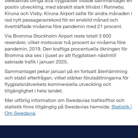
Swedavias övriga åtta flygplatser visade sammantaget en
positiv utveckling, med särskilt stark tillväxt i Ronneby,
Kiruna och Visby. Kiruna Airport satte för andra månaden i
rad nytt passagerarrekord för en enskild månad och
överträffade nivåerna före pandemin med 21 procent.
Via Bromma Stockholm Airport reste totalt 3 600
resenärer, vilket motsvarar två procent av nivåerna före
pandemin, 2019. Den kraftiga procentuella ökningen för
Bromma ska ses i ljuset av att flygplatsen nästintill
saknade trafik i januari 2025.
Sammantaget pekar januari på en fortsatt återhämtning
och stabil efterfrågan, vilket stärker förutsättningarna för
flygplatsnätverkets kommersiella utveckling och
tillgänglighet i hela landet.
Mer utförlig information om Swedavias trafiksiffror och
statistik finns tillgänglig på Swedavias hemsida:
Statistik |
Om Swedavia