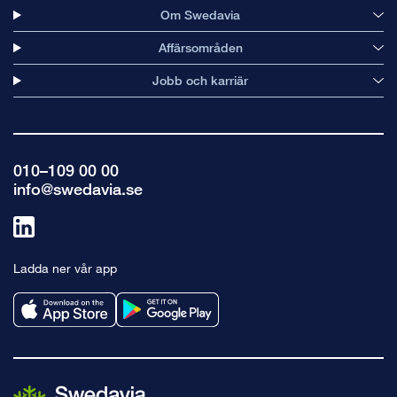
Om Swedavia
Affärsområden
Jobb och karriär
010–109 00 00
info@swedavia.se
Länk
till
Ladda ner vår app
linkedin