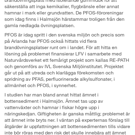
säkerställa att inga kemikalier, flygbränsle eller annat
hamnar i mark eller grundvatten. De PFOS-föroreningar
som idag finns i Halmsjön härstammar troligen från den
gamla nedlagda övningsplatsen.
PFOS är idag spritt i den svenska miljön och precis som
på Arlanda har PFOS också hittats vid flera
brandövningsplatser runt om i landet. För att hitta en
lösning på problemet finansierar LFV i samarbete med
Naturvårdsverket ett femårigt projekt som kallas RE-PATH
och genomförs av IVL Svenska Miljöinstitutet. Projektet
går ut på att utreda och klarlägga förekomsten och
spridning av PFAS, perfluorinerade alkylsulfonater, i
allmänhet och PFOS, i synnerhet.
I studien har man bland annat hittat ämnet i
bottensediment i Halmsjön. Ämnet tas upp av
vattenväxter och hamnar i fiskar högre upp i
näringskedjan. Giftigheten är ganska måttlig; problemet är
att ämnet inte bryts ner. I väntan på experternas förslag till
åtgärder är uppfattningen att bottensedimenten tills vidare
inte bör röras med den risk det skulle innebära att ämnet