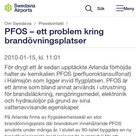
Gå till innehåll
Meny
Om Swedavia
/
Presskontakt
/
PFOS – ett problem kring
brandövningsplatser
2010-01-15, kl. 11:01
För drygt ett år sedan upptäckte Arlanda förhöjda
halter av kemikalien PFOS (perfluoroktansulfonat)
i Halmsjön som ligger invid flygplatsen. PFOS är
ett ämne som bland annat används i utrustning
för brandsläckning, rengöringsmedel, elektronik
och hydrauloljor på grund av sina
vattenavvisande egenskaper.
På Arlanda finns av flygsäkerhetsskäl en stor
brandövningsplats där brandskum innehållande PFOS
använts under många år. I slutet av 90-talet byggdes en ny
brandövningsplats med isolerande gummiduk för att