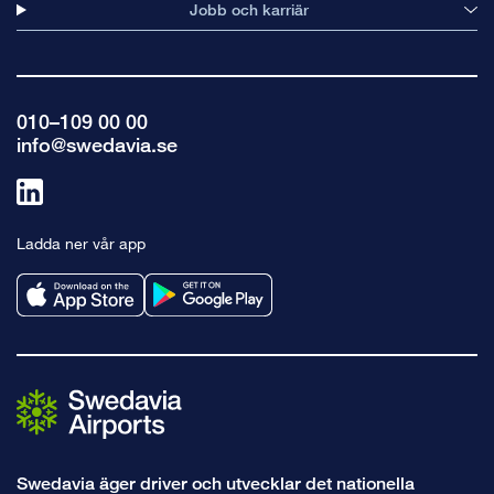
Jobb och karriär
010–109 00 00
info@swedavia.se
Länk
till
Ladda ner vår app
linkedin
Swedavia äger driver och utvecklar det nationella