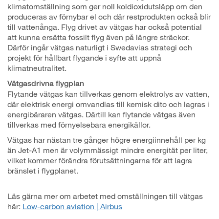
klimatomställning som ger noll koldioxidutsläpp om den
produceras av förnybar el och där restprodukten också blir
till vattenånga. Flyg drivet av vätgas har också potential
att kunna ersätta fossilt flyg även på längre sträckor.
Därför ingår vätgas naturligt i Swedavias strategi och
projekt för hållbart flygande i syfte att uppnå
klimatneutralitet.
Vätgasdrivna flygplan
Flytande vätgas kan tillverkas genom elektrolys av vatten,
där elektrisk energi omvandlas till kemisk dito och lagras i
energibäraren vätgas. Därtill kan flytande vätgas även
tillverkas med förnyelsebara energikällor.
Vätgas har nästan tre gånger högre energiinnehåll per kg
än Jet-A1 men är volymmässigt mindre energität per liter,
vilket kommer förändra förutsättningarna för att lagra
bränslet i flygplanet.
Läs gärna mer om arbetet med omställningen till vätgas
här:
Low-carbon aviation | Airbus