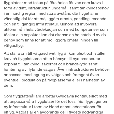
flygplatser med fokus på förståelse för vad som krävs i
form av drift, infrastruktur, underhåll samt tankningsbehov
i en nordlig region med stora avstånd där flyget är en
väsentlig del för att möjliggöra arbete, pendling, resande
och en tillgänglig infrastruktur. Genom att involvera
aktörer från hela värdekedjan och med kompetenser som
täcker alla aspekter kan det skapas en helhetsbild av de
behov som finns för att möjliggöra omställningen till
vätgasflyg.
Att ställa om till vätgasdrivet flyg är komplext och ställer
krav på flygplatserna att ta hänsyn till nya procedurer
kopplat till tankning, säkerhet och brandskydd samt
hantering av flytande vätgas. Även infrastrukturen behöver
anpassas, med lagring av vätgas och framgent även
eventuell produktion på flygplatserna eller i närheten av
dem.
Som flygplatshållare arbetar Swedavia kontinuerligt med
att anpassa våra flygplatser för det fossilfria flyget genom
ny infrastruktur i form av bland annat laddstationer för
elflyg. Vätgas är en avgörande del i flygets nödvändiga