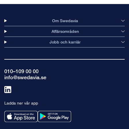
Om Swedavia
Affärsområden
Jobb och karriär
010–109 00 00
info@swedavia.se
Länk
till
Ladda ner vår app
linkedin