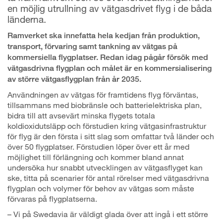
en möjlig utrullning av vätgasdrivet flyg i de båda
länderna.
Ramverket ska innefatta hela kedjan från produktion,
transport, förvaring samt tankning av vätgas på
kommersiella flygplatser.
Redan idag pågår försök med
vätgasdrivna flygplan och målet är en kommersialisering
av större vätgasflygplan från år 2035.
Användningen av vätgas för framtidens flyg förväntas,
tillsammans med biobränsle och batterielektriska plan,
bidra till att avsevärt minska flygets totala
koldioxidutsläpp och förstudien kring vätgasinfrastruktur
för flyg är den första i sitt slag som omfattar två länder och
över 50 flygplatser. Förstudien löper över ett år med
möjlighet till förlängning och kommer bland annat
undersöka hur snabbt utvecklingen av vätgasflyget kan
ske, titta på scenarier för antal rörelser med vätgasdrivna
flygplan och volymer för behov av vätgas som måste
förvaras på flygplatserna.
– Vi på Swedavia är väldigt glada över att ingå i ett större