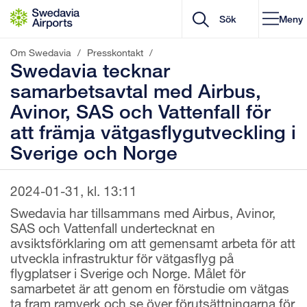
Gå till innehåll
Meny
Om Swedavia
/
Presskontakt
/
Swedavia tecknar
samarbetsavtal med Airbus,
Avinor, SAS och Vattenfall för
att främja vätgasflygutveckling i
Sverige och Norge
2024-01-31, kl. 13:11
Swedavia har tillsammans med Airbus, Avinor,
SAS och Vattenfall undertecknat en
avsiktsförklaring om att gemensamt arbeta för att
utveckla infrastruktur för vätgasflyg på
flygplatser i Sverige och Norge. Målet för
samarbetet är att genom en förstudie om vätgas
ta fram ramverk och se över förutsättningarna för