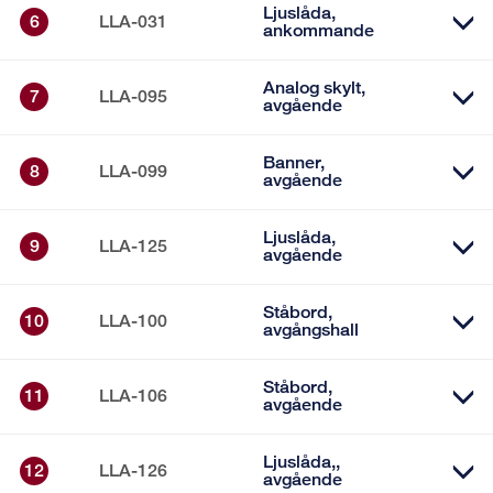
Ljuslåda,
6
LLA-031
ankommande
Analog skylt,
7
LLA-095
avgående
Banner,
8
LLA-099
avgående
Ljuslåda,
9
LLA-125
avgående
Ståbord,
10
LLA-100
avgångshall
Ståbord,
11
LLA-106
avgående
Ljuslåda,,
12
LLA-126
avgående