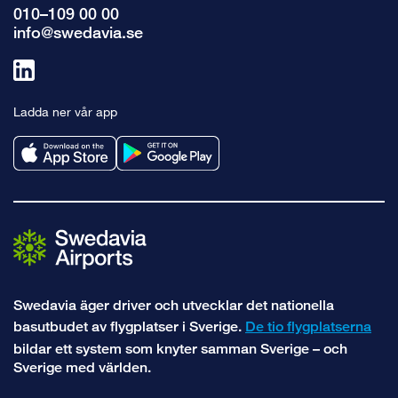
010–109 00 00
info@swedavia.se
Länk
till
Ladda ner vår app
linkedin
Swedavia äger driver och utvecklar det nationella
basutbudet av flygplatser i Sverige.
De tio flygplatserna
bildar ett system som knyter samman Sverige – och
Sverige med världen.