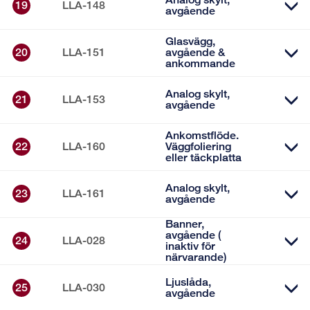
19
LLA-148
avgående
Glasvägg,
20
LLA-151
avgående &
ankommande
Analog skylt,
21
LLA-153
avgående
Ankomstflöde.
22
LLA-160
Väggfoliering
eller täckplatta
Analog skylt,
23
LLA-161
avgående
Banner,
avgående (
24
LLA-028
inaktiv för
närvarande)
Ljuslåda,
25
LLA-030
avgående