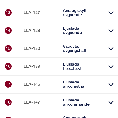
Analog skylt,
13
LLA-127
avgående
Ljuslåda,
14
LLA-128
avgående
Väggyta,
15
LLA-130
avgångshall
Ljuslåda,
16
LLA-139
hisschakt
Ljuslåda,
17
LLA-146
ankomsthall
Ljuslåda,
18
LLA-147
ankommande
Analog skylt,