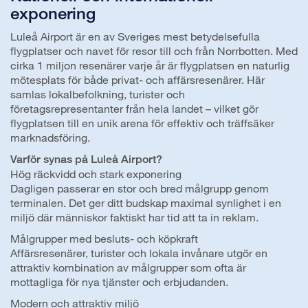
exponering
Luleå Airport är en av Sveriges mest betydelsefulla
flygplatser och navet för resor till och från Norrbotten. Med
cirka 1 miljon resenärer varje år är flygplatsen en naturlig
mötesplats för både privat- och affärsresenärer. Här
samlas lokalbefolkning, turister och
företagsrepresentanter från hela landet – vilket gör
flygplatsen till en unik arena för effektiv och träffsäker
marknadsföring.
Varför synas på Luleå Airport?
Hög räckvidd och stark exponering
Dagligen passerar en stor och bred målgrupp genom
terminalen. Det ger ditt budskap maximal synlighet i en
miljö där människor faktiskt har tid att ta in reklam.
Målgrupper med besluts- och köpkraft
Affärsresenärer, turister och lokala invånare utgör en
attraktiv kombination av målgrupper som ofta är
mottagliga för nya tjänster och erbjudanden.
Modern och attraktiv miljö