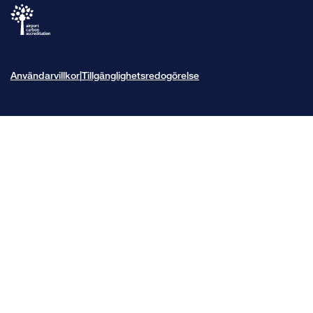
Användarvillkor
Tillgänglighetsredogörelse
|