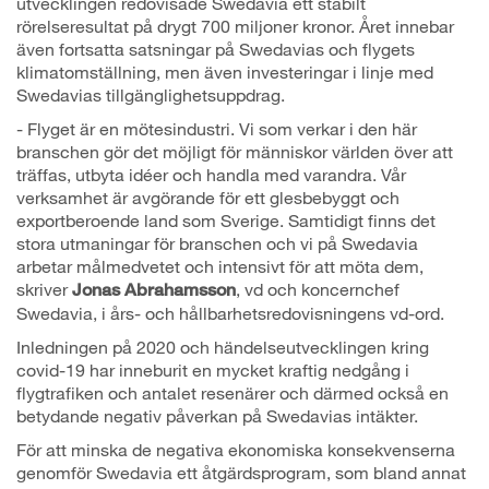
utvecklingen redovisade Swedavia ett stabilt
rörelseresultat på drygt 700 miljoner kronor. Året innebar
även fortsatta satsningar på Swedavias och flygets
klimatomställning, men även investeringar i linje med
Swedavias tillgänglighetsuppdrag.
- Flyget är en mötesindustri. Vi som verkar i den här
branschen gör det möjligt för människor världen över att
träffas, utbyta idéer och handla med varandra. Vår
verksamhet är avgörande för ett glesbebyggt och
exportberoende land som Sverige. Samtidigt finns det
stora utmaningar för branschen och vi på Swedavia
arbetar målmedvetet och intensivt för att möta dem,
skriver
, vd och koncernchef
Jonas Abrahamsson
Swedavia, i års- och hållbarhetsredovisningens vd-ord.
Inledningen på 2020 och händelseutvecklingen kring
covid-19 har inneburit en mycket kraftig nedgång i
flygtrafiken och antalet resenärer och därmed också en
betydande negativ påverkan på Swedavias intäkter.
För att minska de negativa ekonomiska konsekvenserna
genomför Swedavia ett åtgärdsprogram, som bland annat