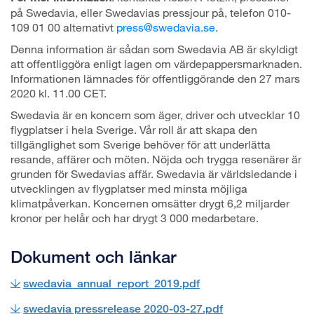
på Swedavia, eller Swedavias pressjour på, telefon 010-
109 01 00 alternativt
press@swedavia.se
.
Denna information är sådan som Swedavia AB är skyldigt
att offentliggöra enligt lagen om värdepappersmarknaden.
Informationen lämnades för offentliggörande den 27 mars
2020 kl. 11.00 CET.
Swedavia är en koncern som äger, driver och utvecklar 10
flygplatser i hela Sverige. Vår roll är att skapa den
tillgänglighet som Sverige behöver för att underlätta
resande, affärer och möten. Nöjda och trygga resenärer är
grunden för Swedavias affär. Swedavia är världsledande i
utvecklingen av flygplatser med minsta möjliga
klimatpåverkan. Koncernen omsätter drygt 6,2 miljarder
kronor per helår och har drygt 3 000 medarbetare.
Dokument och länkar
swedavia_annual_report_2019.pdf
swedavia pressrelease 2020-03-27.pdf