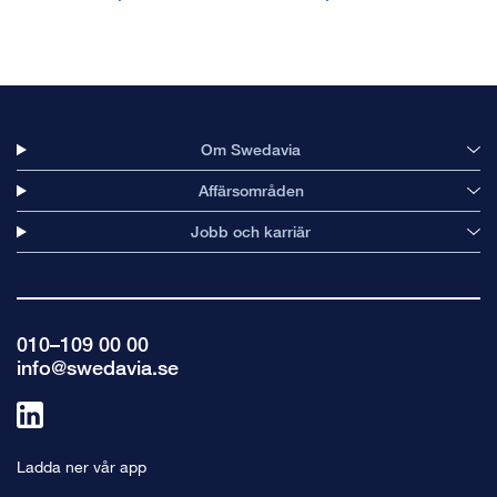
Om Swedavia
Affärsområden
Jobb och karriär
010–109 00 00
info@swedavia.se
Länk
till
Ladda ner vår app
linkedin