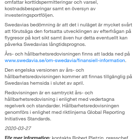
omfattar korttidspermitteringar och varsel,
kostnadsbesparingar samt en översyn av
investeringsportföljen.
Swedavias bedömning är att det i nuläget är mycket svårt
att förutsäga den fortsatta utvecklingen av efterfrågan på
flygresor på kort sikt samt även hur detta eventuellt kan
påverka Swedavias långtidsprognos.
Års- och hållbarhetsredovisningen finns att ladda ned på
www.swedavia.se/om-swedavia/finansiell-information
.
Den engelska versionen av års- och
hållbarhetsredovisningen kommer att finnas tillgänglig på
Swedavias hemsida i slutet av april.
Redovisningen är en samtryckt års- och
hållbarhetsredovisning i enlighet med vedertagna
regelverk och standarder. Hållbarhetsredovisningen
genomförs i enlighet med riktlinjerna Global Reporting
Initiatives Standards.
2020-03-27
: kontakta Robert Pletzin, presschef
För mer information