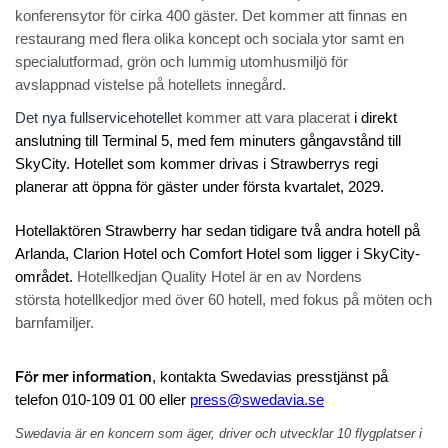
konferensytor för cirka 400 gäster. Det kommer att finnas en
restaurang med flera olika koncept och sociala ytor samt en
specialutformad, grön och lummig utomhusmiljö för
avslappnad vistelse på hotellets innegård.
Det nya fullservicehotellet
kommer att vara placerat
i direkt
anslutning till Terminal 5, med fem minuters gångavstånd till
SkyCity.
Hotellet som kommer drivas i Strawberrys regi
planerar att öppna för gäster under första kvartalet, 2029.
Hotellaktören Strawberry har sedan tidigare två andra hotell på
Arlanda, Clarion Hotel och Comfort Hotel som ligger i SkyCity-
området.
Hotellkedjan Quality Hotel är en av Nordens
största hotellkedjor med över 60 hotell, med fokus på möten och
barnfamiljer.
För mer information
, kontakta Swedavias presstjänst på
telefon 010-109 01 00 eller
press@swedavia.se
Swedavia är en koncern som äger, driver och utvecklar 10 flygplatser i