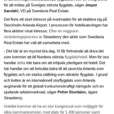
Jesper
för att mötas på Sveriges största flygplats, säger
Sandahl
, VD på Swedavia Real Estate.
Det finns ett stort intresse på marknaden för att etablera sig på
Stockholm Arlanda Airport. I processen för hotellsatsningen har
flera aktörer visat intresse.
Efter en noggrann
utvärderingsprocess är
Strawberry den aktör som Swedavia
Real Estate har valt att samarbeta med.
- Det här är en mycket bra dag. Vi får förtroende att driva det
som kommer att bli Nordens största
flygplatshotell.
Men för oss
handlar
detta
inte bara om att erbjuda ytterligare ett hotell. Det
här handlar om att fortsätta bidra till att utveckla Arlanda som
flygplats och sin starka ställning som attraktiv flygplats. I grund
och botten är en internationell storflygplats som Arlanda
avgörande för ett globalt konkurrenskraftigt näringsliv och en
Petter Stordalen
sjudande arbetsmarknad, säger
, ägare
Strawberry.
Hotellet kommer att ha en stor kongressal som möjliggör för
olika sammankomster, med plats för 1 400 personer samt