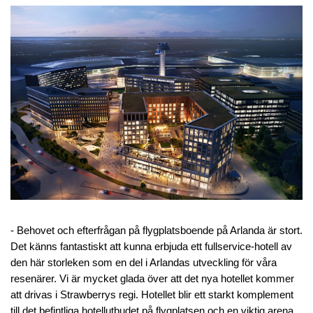
- Behovet och efterfrågan på flygplatsboende på Arlanda är stort.
Det känns fantastiskt att kunna erbjuda ett fullservice-hotell av
den här storleken som en del i Arlandas utveckling för våra
resenärer. Vi är mycket glada över att det nya hotellet kommer
att drivas i Strawberrys regi. Hotellet blir ett starkt komplement
till det befintliga hotellutbudet på flygplatsen och en viktig arena