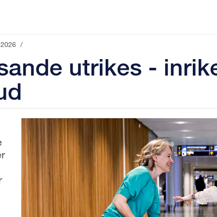
2026
/
esande utrikes - inri
ud
e
er
r