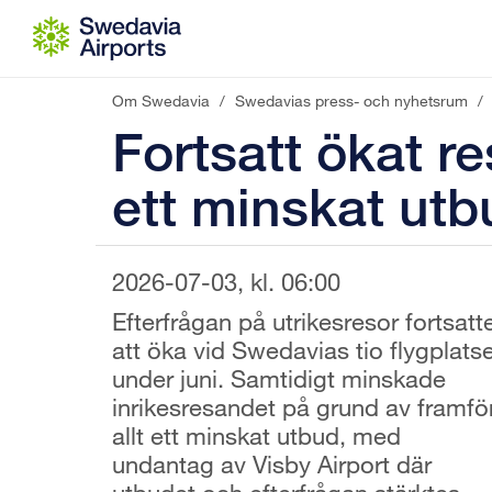
Gå till innehåll
Om Swedavia
/
Swedavias press- och nyhetsrum
/
Fortsatt ökat r
ett minskat utb
2026-07-03, kl. 06:00
Efterfrågan på utrikesresor fortsatt
att öka vid Swedavias tio flygplats
under juni. Samtidigt minskade
inrikesresandet på grund av framfö
allt ett minskat utbud, med
undantag av Visby Airport där