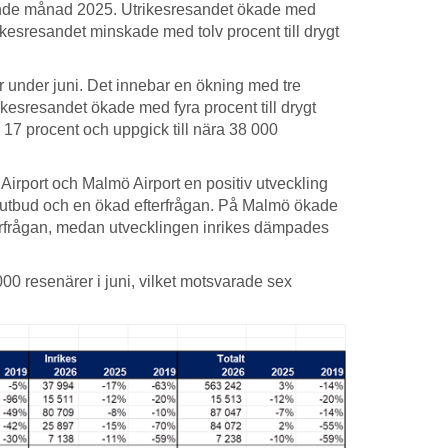
arande månad 2025. Utrikesresandet ökade med
rikesresandet minskade med tolv procent till drygt
 under juni. Det innebar en ökning med tre
esresandet ökade med fyra procent till drygt
7 procent och uppgick till nära 38 000
Airport och Malmö Airport en positiv utveckling
t utbud och en ökad efterfrågan. På Malmö ökade
 efterfrågan, medan utvecklingen inrikes dämpades
 resenärer i juni, vilket motsvarade sex