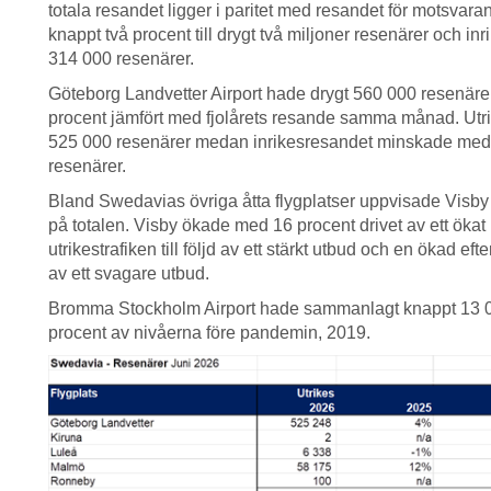
totala resandet ligger i paritet med resandet för motsv
knappt två procent till drygt två miljoner resenärer och in
314 000 resenärer.
Göteborg Landvetter Airport hade drygt 560 000 resenärer
procent jämfört med fjolårets resande samma månad. Utrik
525 000 resenärer medan inrikesresandet minskade med 1
resenärer.
Bland Swedavias övriga åtta flygplatser uppvisade Visby 
på totalen. Visby ökade med 16 procent drivet av ett öka
utrikestrafiken till följd av ett stärkt utbud och en ökad
av ett svagare utbud.
Bromma Stockholm Airport hade sammanlagt knappt 13 000
procent av nivåerna före pandemin, 2019.