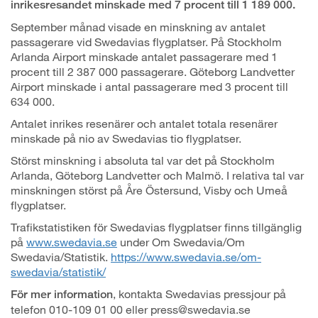
inrikesresandet minskade med 7 procent till 1 189 000.
September månad visade en minskning av antalet
passagerare vid Swedavias flygplatser. På Stockholm
Arlanda Airport minskade antalet passagerare med 1
procent till 2 387 000 passagerare. Göteborg Landvetter
Airport minskade i antal passagerare med 3 procent till
634 000.
Antalet inrikes resenärer och antalet totala resenärer
minskade på nio av Swedavias tio flygplatser.
Störst minskning i absoluta tal var det på Stockholm
Arlanda, Göteborg Landvetter och Malmö. I relativa tal var
minskningen störst på Åre Östersund, Visby och Umeå
flygplatser.
Trafikstatistiken för Swedavias flygplatser finns tillgänglig
på
www.swedavia.se
under Om Swedavia/Om
Swedavia/Statistik.
https://www.swedavia.se/om-
swedavia/statistik/
, kontakta Swedavias pressjour på
För mer information
telefon 010-109 01 00 eller press@swedavia.se