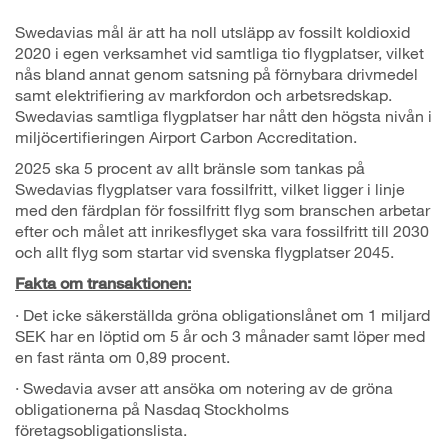
Swedavias mål är att ha noll utsläpp av fossilt koldioxid
2020 i egen verksamhet vid samtliga tio flygplatser, vilket
nås bland annat genom satsning på förnybara drivmedel
samt elektrifiering av markfordon och arbetsredskap.
Swedavias samtliga flygplatser har nått den högsta nivån i
miljöcertifieringen Airport Carbon Accreditation.
2025 ska 5 procent av allt bränsle som tankas på
Swedavias flygplatser vara fossilfritt, vilket ligger i linje
med den färdplan för fossilfritt flyg som branschen arbetar
efter och målet att inrikesflyget ska vara fossilfritt till 2030
och allt flyg som startar vid svenska flygplatser 2045.
Fakta om transaktionen:
· Det icke säkerställda gröna obligationslånet om 1 miljard
SEK har en löptid om 5 år och 3 månader samt löper med
en fast ränta om 0,89 procent.
· Swedavia avser att ansöka om notering av de gröna
obligationerna på Nasdaq Stockholms
företagsobligationslista.