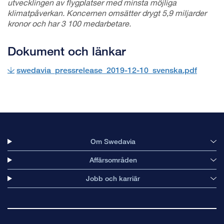
utvecklingen av flygplatser med minsta möjliga
klimatpåverkan. Koncernen omsätter drygt 5,9 miljarder
kronor och har 3 100 medarbetare.
Dokument och länkar
swedavia_pressrelease_2019-12-10_svenska.pdf
Om Swedavia
Affärsområden
Jobb och karriär