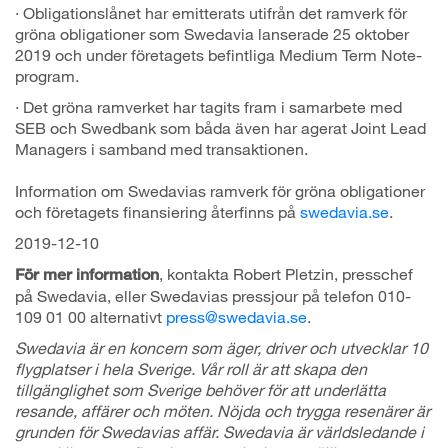
· Obligationslånet har emitterats utifrån det ramverk för
gröna obligationer som Swedavia lanserade 25 oktober
2019 och under företagets befintliga Medium Term Note-
program.
· Det gröna ramverket har tagits fram i samarbete med
SEB och Swedbank som båda även har agerat Joint Lead
Managers i samband med transaktionen.
Information om Swedavias ramverk för gröna obligationer
och företagets finansiering återfinns på
swedavia.se
.
2019-12-10
, kontakta Robert Pletzin, presschef
För mer information
på Swedavia, eller Swedavias pressjour på telefon 010-
109 01 00 alternativt
press@swedavia.se
.
Swedavia är en koncern som äger, driver och utvecklar 10
flygplatser i hela Sverige. Vår roll är att skapa den
tillgänglighet som Sverige behöver för att underlätta
resande, affärer och möten. Nöjda och trygga resenärer är
grunden för Swedavias affär. Swedavia är världsledande i