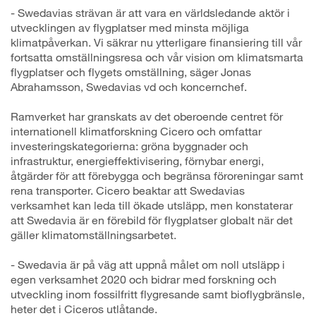
- Swedavias strävan är att vara en världsledande aktör i
utvecklingen av flygplatser med minsta möjliga
klimatpåverkan. Vi säkrar nu ytterligare finansiering till vår
fortsatta omställningsresa och vår vision om klimatsmarta
flygplatser och flygets omställning, säger Jonas
Abrahamsson, Swedavias vd och koncernchef.
Ramverket har granskats av det oberoende centret för
internationell klimatforskning Cicero och omfattar
investeringskategorierna: gröna byggnader och
infrastruktur, energieffektivisering, förnybar energi,
åtgärder för att förebygga och begränsa föroreningar samt
rena transporter. Cicero beaktar att Swedavias
verksamhet kan leda till ökade utsläpp, men konstaterar
att Swedavia är en förebild för flygplatser globalt när det
gäller klimatomställningsarbetet.
- Swedavia är på väg att uppnå målet om noll utsläpp i
egen verksamhet 2020 och bidrar med forskning och
utveckling inom fossilfritt flygresande samt bioflygbränsle,
heter det i Ciceros utlåtande.