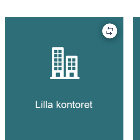
Lilla kontoret
passar dig som söker ett fullt
möblerat kontorsrum med flexibelt avtal och service
som ingår.
Möblerat kontorsum från 13 kvm
Bemannad reception (08.00–16.30)
Nätverk, skrivartjänst och städning
Kaffe, frukt, pentry och pausytor
Tillgång till mötes-, samtals- och tysta rum
Möjlighet att hyra konferensrum
Receptionstjänster, posthantering och
catering
Omklädningsrum med dusch och cykelrum
Anpassat för 1–2 personer eller fler