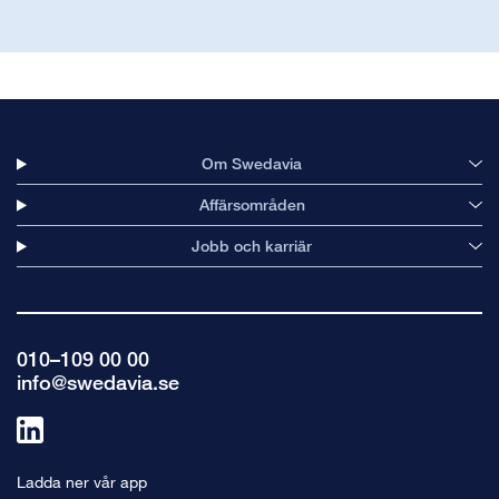
Om Swedavia
Affärsområden
Jobb och karriär
010–109 00 00
info@swedavia.se
Länk
till
Ladda ner vår app
linkedin