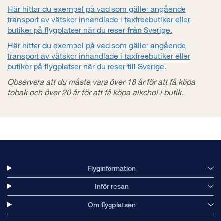
Här hittar du exempel på vad som gäller angående
transport av vätskor inhandlade i taxfreebutiker eller
butiker på flygplatser när du reser
Sverige.
från
Här hittar du exempel på vad som gäller angående
transport av vätskor inhandlade i taxfreebutiker eller
butiker på flygplatser när du reser
Sverige.
till
Observera att du måste vara över 18 år för att få köpa
tobak och över 20 år för att få köpa alkohol i butik.
Flyginformation
Inför resan
Om flygplatsen