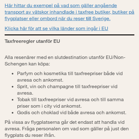
Här hittar du exempel på vad som gäller angående
transport av vätskor inhandlade i taxfree butiker, butiker på
flygplatser eller ombord när du reser
Sverige.
till
Klicka här för att se vilka länder som ingår i EU
Taxfreeregler utanför EU
Alla resenärer med en slutdestination utanför EU/Non-
Schengen kan köpa:
Parfym och kosmetika till taxfreepriser både vid
avresa och ankomst.
Sprit, vin och champagne till taxfreepriser vid
avresa.
Tobak till taxfreepriser vid avresa och till samma
priser som i city vid ankomst.
Godis och choklad vid både avresa och ankomst.
På vissa av flygplatserna går det endast att handla vid
avresa. Fråga personalen om vad som gäller på just den
flygplats du reser ifrån.