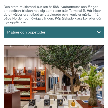
Den stora multibrand-butiken är 588 kvadratmeter och fångar
omedelbart blicken hos dig som reser från Terminal 5. Här hittar
du ett välsorterat utbud av etablerade och ikoniska märken från
både Norden och övriga världen. Köp älskade klassiker eller gör
nya upptäckter.
Platser och öppettider