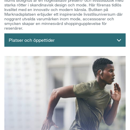
Illums Bolighus är en högkvalitativ present- och livsstilsbutik med
starka rötter i skandinavisk design och mode. Här förenas tidlös
kvalitet med en innovativ och modern känsla. Butiken på
Marknadsplatsen erbjuder ett inspirerande livsstilsuniversum där
noggrant utvalda varumärken inom mode, accessoarer och
smycken skapar en minnesvärd shoppingupplevelse för
resenärer.
Platser och öppettider