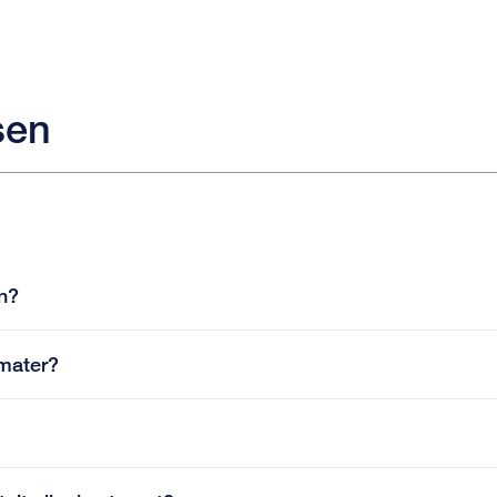
sen
en?
omater?