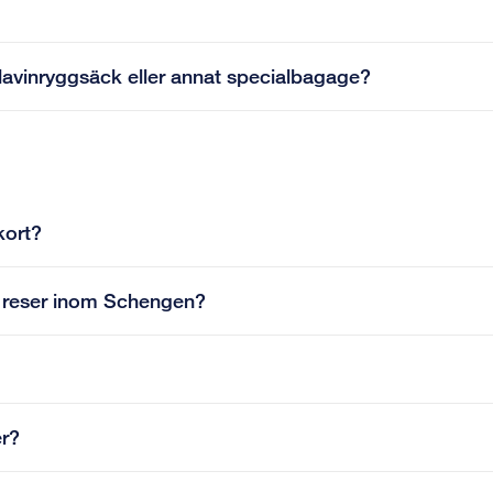
lavinryggsäck eller annat specialbagage?
kort?
ag reser inom Schengen?
er?