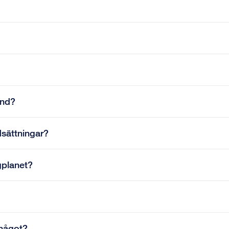
und?
dsättningar?
gplanet?
något?