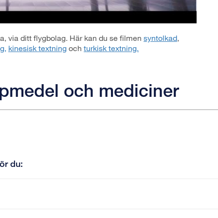
 via ditt flygbolag. Här kan du se filmen
syntolkad
,
g,
kinesisk textning
och
turkisk textning.
älpmedel och mediciner
gör du: