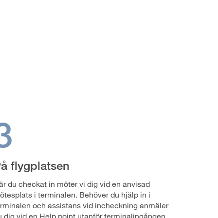
3
å flygplatsen
är du checkat in möter vi dig vid en anvisad
ötesplats i terminalen. Behöver du hjälp in i
erminalen och assistans vid incheckning anmäler
u dig vid en Help point utanför terminalingången.