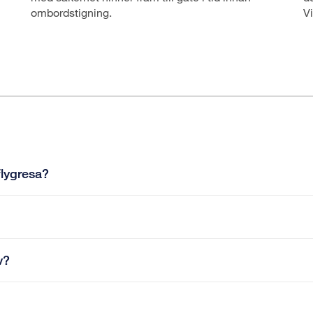
ombordstigning.
Vi
flygresa?
v?