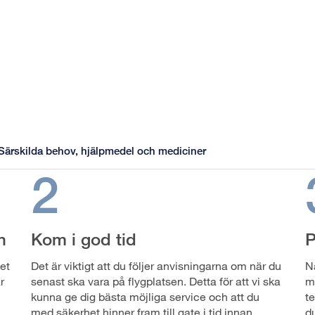
Särskilda behov, hjälpmedel och mediciner
2
n
Kom i god tid
P
et
Det är viktigt att du följer anvisningarna om när du
N
r
senast ska vara på flygplatsen. Detta för att vi ska
m
kunna ge dig bästa möjliga service och att du
t
med säkerhet hinner fram till gate i tid innan
d