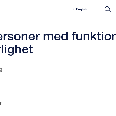
in English
personer med funktio
rlighet
g
r