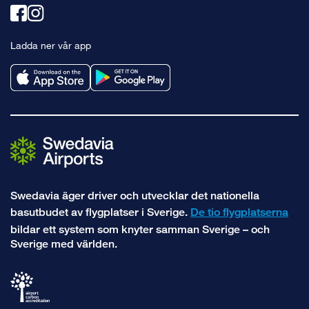
Länk
Länk
till
till
Ladda ner vår app
facebook
instagram
Swedavia äger driver och utvecklar det nationella
basutbudet av flygplatser i Sverige.
De tio flygplatserna
bildar ett system som knyter samman Sverige – och
Sverige med världen.