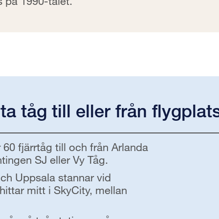
 på 1990-talet.
a tåg till eller från flygpla
 fjärrtåg till och från Arlanda
tingen SJ eller Vy Tåg.
och Uppsala stannar vid
ittar mitt i SkyCity, mellan