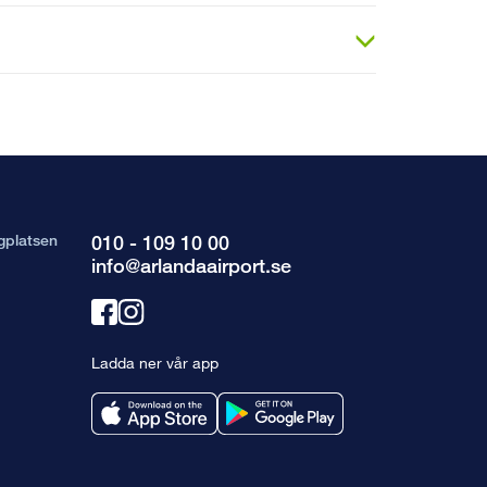
gplatsen
010 - 109 10 00
info@arlandaairport.se
Länk
Länk
till
till
Ladda ner vår app
facebook
instagram