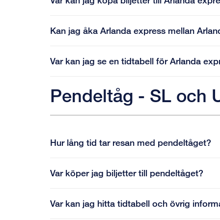
Var kan jag köpa biljetter till Arlanda expr
Kan jag åka Arlanda express mellan Arla
Var kan jag se en tidtabell för Arlanda ex
Pendeltåg - SL och 
Hur lång tid tar resan med pendeltåget?
Var köper jag biljetter till pendeltåget?
Var kan jag hitta tidtabell och övrig infor