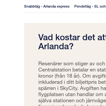
Snabbtåg - Arlanda express
Pendeltåg - SL oc
Vad kostar det att
Arlanda?
Resenärer som stiger av och
Centralstation betalar en sta
kronor (från 18 år). Om avgift
inkluderad i ditt biljettpris b
spärren i SkyCity. Avgiften ha
flygplatsen utan handlar om
själva stationen och järnväg