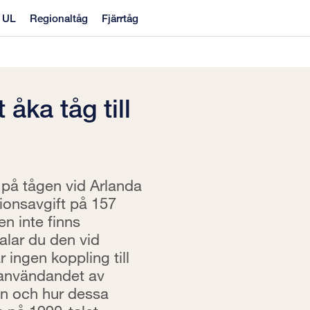
h UL
Regionaltåg
Fjärrtåg
 åka tåg till
 på tågen vid Arlanda
tionsavgift på 157
en inte finns
etalar du den vid
r ingen koppling till
 användandet av
en och hur dessa