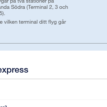
går på två stationer på
anda Södra (Terminal 2, 3 och
5).
 vilken terminal ditt flyg går
express