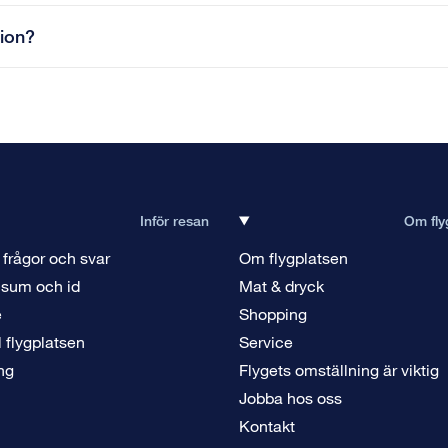
tion?
Inför resan
Om fly
 frågor och svar
Om flygplatsen
isum och id
Mat & dryck
e
Shopping
ll flygplatsen
Service
ng
Flygets omställning är viktig
Jobba hos oss
Kontakt