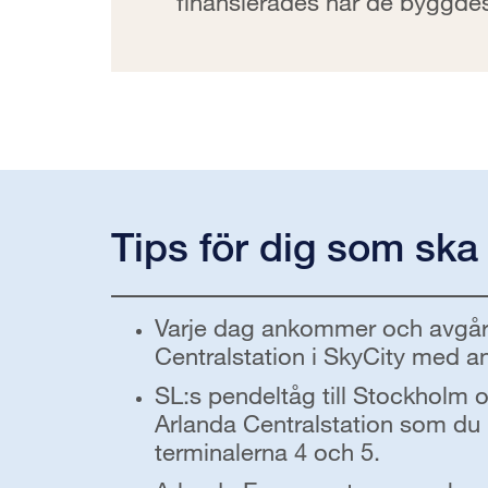
finansierades när de byggdes
Tips för dig som ska t
Varje dag ankommer och avgår 60
Centralstation i SkyCity med an
SL:s pendeltåg till Stockholm 
Arlanda Centralstation som du h
terminalerna 4 och 5.