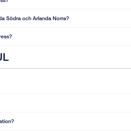
ess?
nda Södra och Arlanda Norra?
press?
UL
mation?