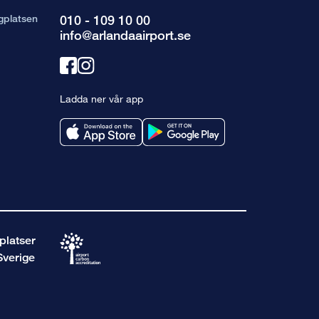
gplatsen
010 - 109 10 00
info@arlandaairport.se
Länk
Länk
till
till
Ladda ner vår app
facebook
instagram
platser
Sverige