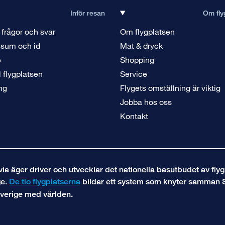
Inför resan
Om fly
 frågor och svar
Om flygplatsen
isum och id
Mat & dryck
e
Shopping
ll flygplatsen
Service
ng
Flygets omställning är viktig
Jobba hos oss
Kontakt
a äger driver och utvecklar det nationella basutbudet av flyg
ge.
De tio flygplatserna
bildar ett system som knyter samman 
verige med världen.