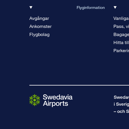
Flyginformation
Avgångar
Vanliga
Ankomster
Pass, v
Flygbolag
Bagag
Hitta ti
Parkeri
Swedavi
i Sveri
– och S