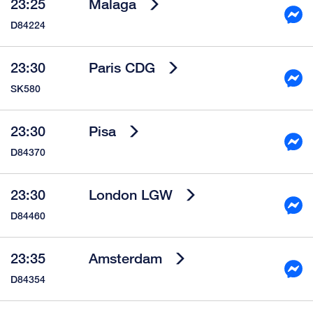
23:25
Malaga
D84224
23:30
Paris CDG
SK580
23:30
Pisa
D84370
23:30
London LGW
D84460
23:35
Amsterdam
D84354