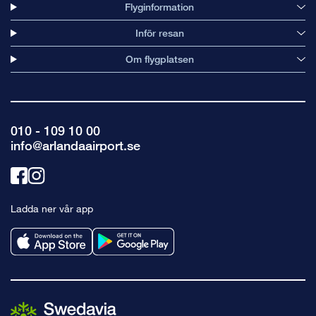
Flyginformation
Inför resan
Om flygplatsen
010 - 109 10 00
info@arlandaairport.se
Länk
Länk
till
till
Ladda ner vår app
facebook
instagram