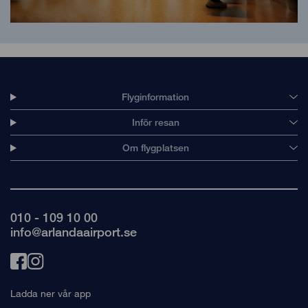
Flyginformation
Inför resan
Om flygplatsen
010 - 109 10 00
info@arlandaairport.se
Länk
Länk
till
till
Ladda ner vår app
facebook
instagram