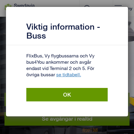
Gå till innehåll
Meny
Viktig information -
Buss
FlixBus, Vy flygbussarna och Vy
Buss till och från Arlanda
bus4You ankommer och avgår
endast vid Terminal 2 och 5. För
Flera bussar går till/från Stockholm City, Uppsala
övriga bussar
se tidtabell.
och andra destinationer – varje dag dygnet runt.
OK
Köp biljett
Se avgångar i realtid