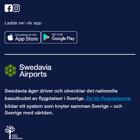
Länk
Länk
till
till
Ladda ner vår app
facebook
instagram
Swedavia äger driver och utvecklar det nationella
basutbudet av flygplatser i Sverige.
De tio flygplatserna
bildar ett system som knyter samman Sverige – och
Sverige med världen.