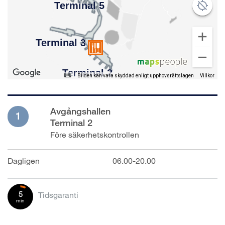
Bilden kan vara skyddad enligt upphovsrättslagen
Villkor
Avgångshallen
1
Terminal 2
Före säkerhetskontrollen
Dagligen
06.00-20.00
5
Tidsgaranti
min