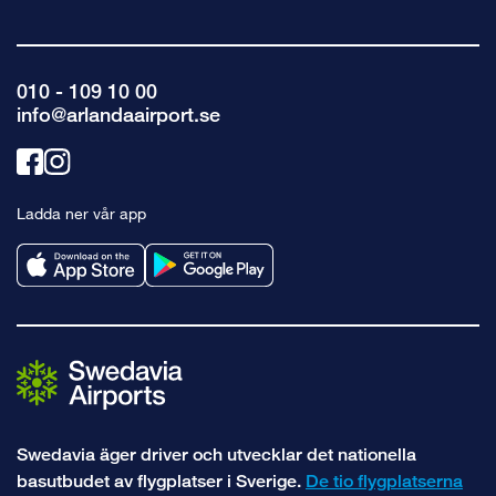
010 - 109 10 00
info@arlandaairport.se
Länk
Länk
till
till
Ladda ner vår app
facebook
instagram
Swedavia äger driver och utvecklar det nationella
basutbudet av flygplatser i Sverige.
De tio flygplatserna