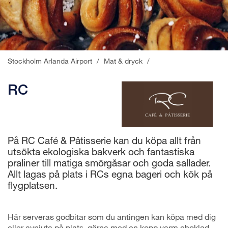
Stockholm Arlanda Airport
/
Mat & dryck
/
RC
På RC Café & Pâtisserie kan du köpa allt från
utsökta ekologiska bakverk och fantastiska
praliner till matiga smörgåsar och goda sallader.
Allt lagas på plats i RCs egna bageri och kök på
flygplatsen.
Här serveras godbitar som du antingen kan köpa med dig
eller avnjuta på plats, gärna med en kopp varm choklad