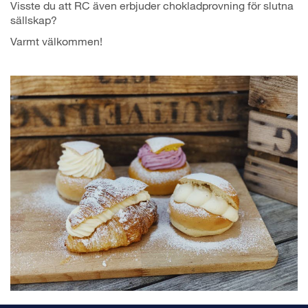
Visste du att RC även erbjuder chokladprovning för slutna
sällskap?
Varmt välkommen!