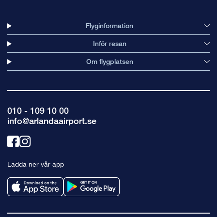
Flyginformation
Inför resan
Om flygplatsen
010 - 109 10 00
info@arlandaairport.se
Länk
Länk
till
till
Ladda ner vår app
facebook
instagram