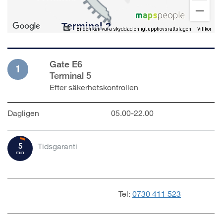
Bilden kan vara skyddad enligt upphovsrättslagen
Villkor
Gate E6
1
Terminal 5
Efter säkerhetskontrollen
Dagligen
05.00-22.00
5
Tidsgaranti
min
Tel:
0730 411 523