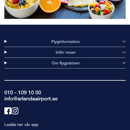
Flyginformation
Inför resan
Om flygplatsen
010 - 109 10 00
info@arlandaairport.se
Länk
Länk
till
till
Ladda ner vår app
facebook
instagram