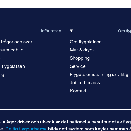
Inför resan
Om fly
 frågor och svar
Om flygplatsen
isum och id
Mat & dryck
e
Shopping
ll flygplatsen
Service
ng
Flygets omställning är viktig
Jobba hos oss
Kontakt
a äger driver och utvecklar det nationella basutbudet av flyg
ge.
De tio flygplatserna
bildar ett system som knyter samman 