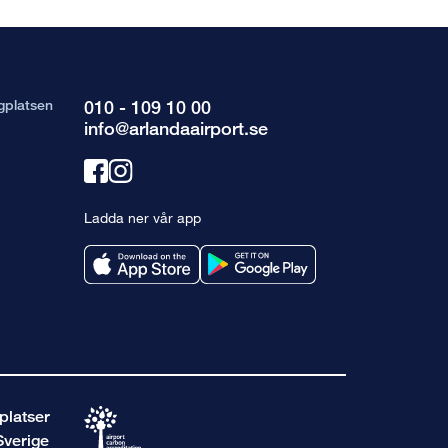
gplatsen
010 - 109 10 00
info@arlandaairport.se
Länk
Länk
till
till
Ladda ner vår app
facebook
instagram
platser
Sverige