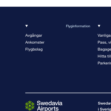
Flyginformation
Avgångar
Vanliga
Ankomster
Pass, v
Flygbolag
Bagag
Hitta ti
Parkeri
Swedavi
i Sveri