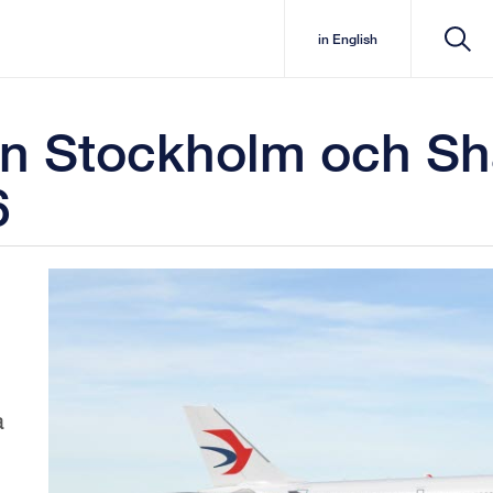
in English
an Stockholm och Sh
6
a
.