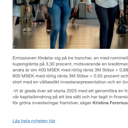
Emissionen fördelar sig på tre trancher, en med nominel
kupongränta på 3,30 procent, motsvarande en kreditmargi
andra är om 400 MSEK med rörlig ränta 3M Stibor + 0,88 
600 MSEK med rörlig ränta 3M Stibor + 0,55 procent och l
stort med en välbesökt investerarpresentation och en ö
-Vi är glada över att starta 2025 med att genomföra en f
vår kapitalbindning på ett bra sätt och har tagit in fina
för gröna investeringar framöver, säger
Kristina Ferenius
Läs hela nyheten här