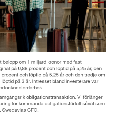
lt belopp om 1 miljard kronor med fast
nal på 0,88 procent och löptid på 5,25 år, den
procent och löptid på 5,25 år och den tredje om
öptid på 3 år. Intresset bland investerare var
vertecknad orderbok.
ramgångsrik obligationstransaktion. Vi förlänger
nsiering för kommande obligationsförfall såväl som
, Swedavias CFO.