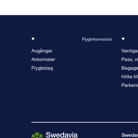
Flyginformation
Avgångar
Vanliga
Ankomster
Pass, v
Flygbolag
Bagag
Hitta ti
Parkeri
Swedavi