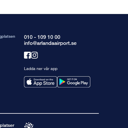
gplatsen
010 - 109 10 00
info@arlandaairport.se
Länk
Länk
till
till
Ladda ner vår app
facebook
instagram
platser