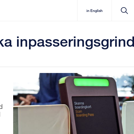
in English
a inpasseringsgrind
d
l