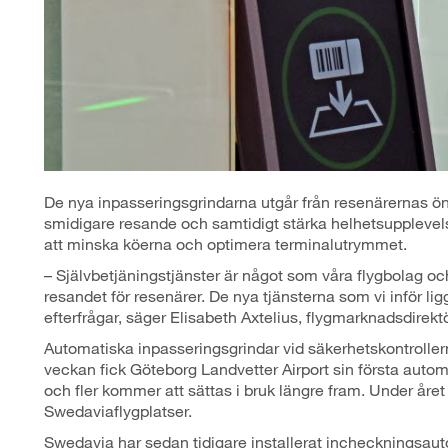
De nya inpasseringsgrindarna utgår från resenärernas ön
smidigare resande och samtidigt stärka helhetsupplevelse
att minska köerna och optimera terminalutrymmet.
– Självbetjäningstjänster är något som våra flygbolag och v
resandet för resenärer. De nya tjänsterna som vi inför lig
efterfrågar, säger Elisabeth Axtelius, flygmarknadsdirekt
Automatiska inpasseringsgrindar vid säkerhetskontrollern
veckan fick Göteborg Landvetter Airport sin första autom
och fler kommer att sättas i bruk längre fram. Under året
Swedaviaflygplatser.
Swedavia har sedan tidigare installerat incheckningsa