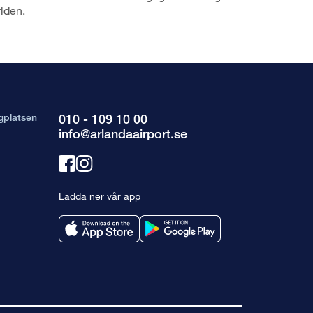
lden.
gplatsen
010 - 109 10 00
info@arlandaairport.se
Länk
Länk
till
till
Ladda ner vår app
facebook
instagram