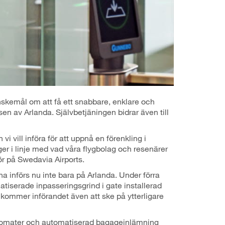
skemål om att få ett snabbare, enklare och
n av Arlanda. Självbetjäningen bidrar även till
i vill införa för att uppnå en förenkling i
ger i linje med vad våra flygbolag och resenärer
ör på Swedavia Airports.
a införs nu inte bara på Arlanda. Under förra
atiserade inpasseringsgrind i gate installerad
 kommer införandet även att ske på ytterligare
utomater och automatiserad bagageinlämning