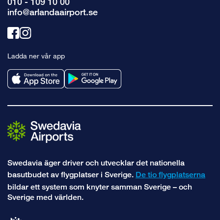
010 - 109 10 00
info@arlandaairport.se
Länk
Länk
till
till
Ladda ner vår app
facebook
instagram
Swedavia äger driver och utvecklar det nationella
basutbudet av flygplatser i Sverige.
De tio flygplatserna
bildar ett system som knyter samman Sverige – och
Sverige med världen.