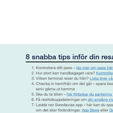
8 snabba tips inför din res
Kontrollera ditt pass –
läs mer om pass här
Hur stort kan handbagaget vara?
Kontrolle
Vilken terminal reser du från?
Lista över vå
Checka in hemifrån om det går – spara boar
skriv gärna ut hemma
Ska du ta bilen –
här förbokar du parkering 
Få realtidsuppdateringar om
din avgång v
Ladda ner Swedavias app – här kan du spara
om det sker förändringar.
App Store
eller
G