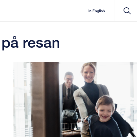
in English
 på resan