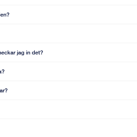
len?
eckar jag in det?
a?
dar?